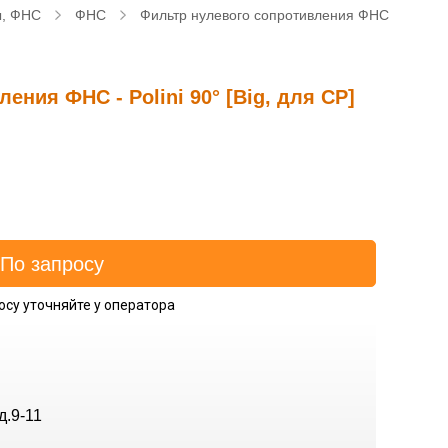
ы, ФНС
ФНС
Фильтр нулевого сопротивления ФНС - Polini 9
ния ФНС - Polini 90° [Big, для CP]
осу уточняйте у оператора
д.9-11