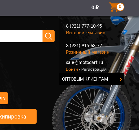
0
0
₽
8 (921) 777-10-95
Интернет-магазин
8 (921) 915-68-77
Розничный магазин
8 (921) 777-10-95
sale@motodart.ru
Войти
Регистрация
/
ОПТОВЫМ КЛИЕНТАМ
огу
кипировка