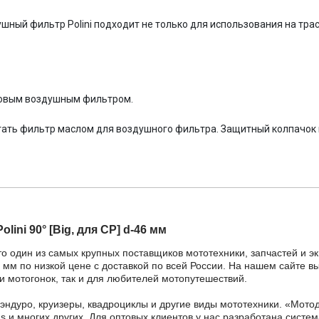
ный фильтр Polini подходит не только для использования на трас
новым воздушным фильтром.
ть фильтр маслом для воздушного фильтра. Защитный колпачок 
ini 90° [Big, для CP] d-46 мм
то один из самых крупных поставщиков мототехники, запчастей и э
46 мм по низкой цене с доставкой по всей России. На нашем сайте в
 мотогонок, так и для любителей мотопутешествий.
 эндуро, круизеры, квадроциклы и другие виды мототехники. «Мо
ains и многих других. Для оптовых клиентов у нас разработана систем