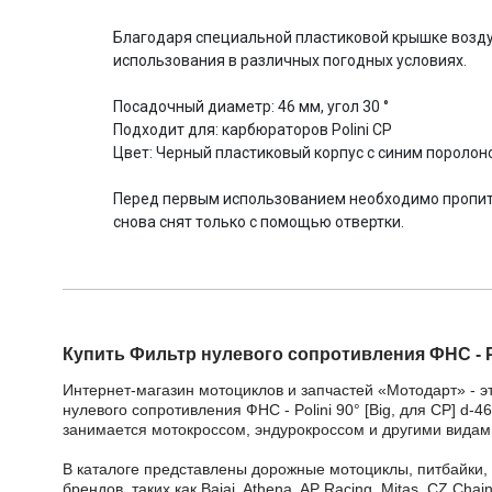
Благодаря специальной пластиковой крышке воздуш
использования в различных погодных условиях.
Посадочный диаметр: 46 мм, угол 30 °
Подходит для: карбюраторов Polini CP
Цвет: Черный пластиковый корпус с синим пороло
Перед первым использованием необходимо пропита
снова снят только с помощью отвертки.
Купить Фильтр нулевого сопротивления ФНС - Pol
Интернет-магазин мотоциклов и запчастей «Мотодарт» - э
нулевого сопротивления ФНС - Polini 90° [Big, для CP] d-
занимается мотокроссом, эндурокроссом и другими видами
В каталоге представлены дорожные мотоциклы, питбайки,
брендов, таких как Bajaj, Athena, AP Racing, Mitas, CZ Ch