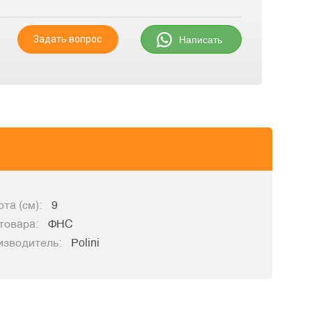
Задать вопрос
Написать
та (см):
9
товара:
ФНС
изводитель:
Polini