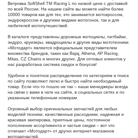
Ветровка SoftShell TM Racing L по низкой цене с доставкой
по всей России. На нашем сайте вы можете найти более
10000 товаров как для тех, кто занимается мотокроссом,
эндурокроссом и другими видами мотогонок, так и для
любителей мотопутешествий.
В каталоге представлены дорожные мотоциклы, питбайки,
эндуро, круизеры, квадроциклы и другие виды мототехники.
«Мотодарт» является официальным представителем
множества брендов, таких как Bajaj, Athena, AP Racing,
Mitas, CZ Chains и многих других. Для оптовых клиентов у
нас разработана система скидок и бонусов!
Удобное и понятное распределение по категориям и поиск
по сайту позволяют легко и быстро найти необходимый
товар. Если что-то пошло не так – наши менеджеры всегда
на связи с вами в чате на сайте, в социальных сетях и по
указанным телефонным номерам.
Огромный выбор оригинальных запчастей для любых
моделей техники, качественные расходники, надежная и
красивая экипировка, приятные цены, постоянное
пополнение ассортимента и частые скидки – вот что
отличает «Мотодарт» от других интернет-магазинов
мотозапчастей.