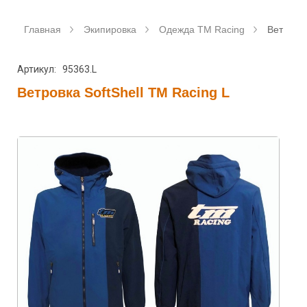
Главная
Экипировка
Одежда TM Racing
Ветровка
Артикул: 95363.L
Ветровка SoftShell TM Racing L