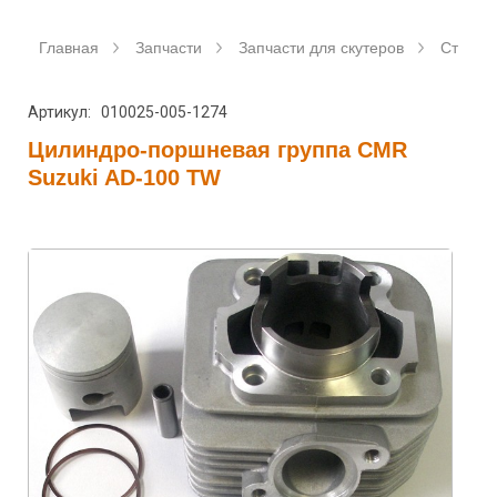
Главная
Запчасти
Запчасти для скутеров
Станда
Артикул: 010025-005-1274
Цилиндро-поршневая группа CMR
Suzuki AD-100 TW