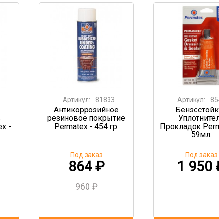
Артикул:
81833
Артикул:
85
Антикоррозийное
Бензостойк
ь
резиновое покрытие
Уплотните
x -
Permatex - 454 гр.
Прокладок Perm
59мл.
Под заказ
Под заказ
864
₽
1 950
960
₽