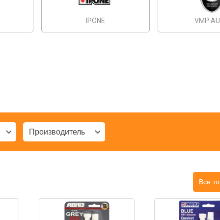
IPONE
VMP A
Производитель
Все т