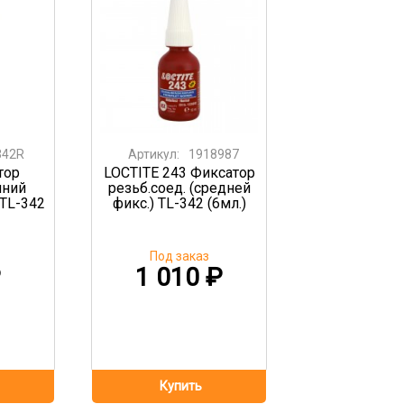
342R
Артикул:
1918987
тор
LOCTITE 243 Фиксатор
иний
резьб.соед. (средней
 TL-342
фикс.) TL-342 (6мл.)
Под заказ
₽
1 010
₽