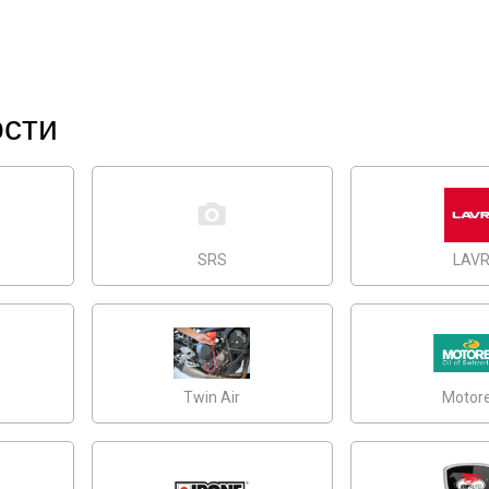
ости
SRS
LAV
Twin Air
Motor