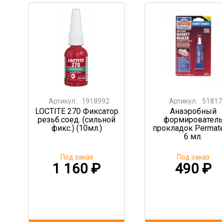
Артикул:
1918992
Артикул:
51817
LOCTITE 270 Фиксатор
Анаэробный
резьб.соед. (сильной
формировател
фикс.) (10мл.)
прокладок Permate
6 мл.
Под заказ
Под заказ
1 160
₽
490
₽