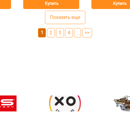
Показать еще
1
2
3
4
..
>>