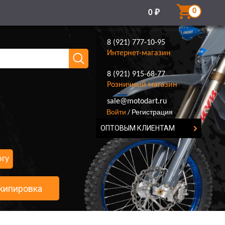
0
0
₽
8 (921) 777-10-95
Интернет-магазин
8 (921) 915-68-77
Розничный магазин
8 (921) 777-10-95
sale@motodart.ru
Войти
Регистрация
/
ОПТОВЫМ КЛИЕНТАМ
огу
кипировка