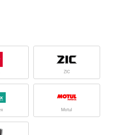
R
ZIC
ex
Motul