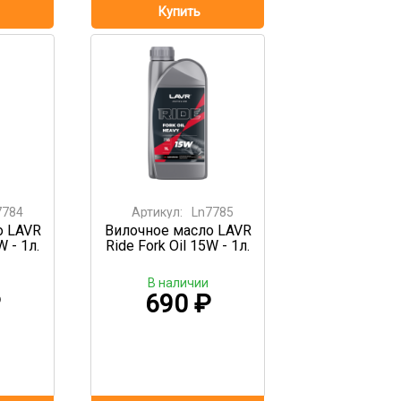
7784
Артикул:
Ln7785
о LAVR
Вилочное масло LAVR
W - 1л.
Ride Fork Oil 15W - 1л.
В наличии
₽
690
₽