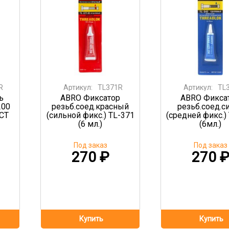
R
Артикул:
TL371R
Артикул:
TL
ь
ABRO Фиксатор
ABRO Фикса
200
резьб.соед.красный
резьб.соед.с
РСТ
(сильной фикс.) TL-371
(средней фикс.)
(6 мл.)
(6мл.)
Под заказ
Под заказ
270
₽
270