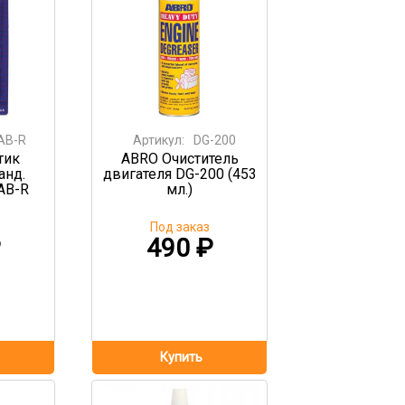
AB-R
Артикул:
DG-200
тик
ABRO Очиститель
анд.
двигателя DG-200 (453
AB-R
мл.)
Под заказ
₽
490
₽