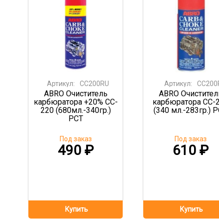
Артикул:
CC200RU
Артикул:
CC200
ABRO Очиститель
ABRO Очистител
карбюратора +20% CC-
карбюратора CC-
220 (680мл.-340гр.)
(340 мл.-283гр.) 
РСТ
Под заказ
Под заказ
490
₽
610
₽