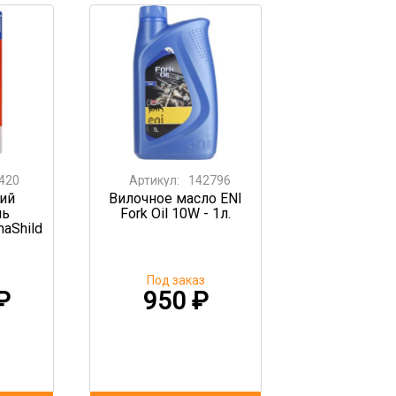
420
Артикул:
142796
ий
Вилочное масло ENI
ль
Fork Oil 10W - 1л.
aShild
Под заказ
₽
950
₽