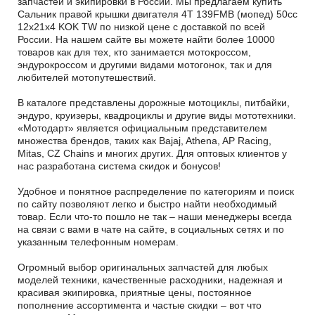
запчастей и экипировки в России. Мы предлагаем купить
Сальник правой крышки двигателя 4T 139FMB (мопед) 50сс
12x21x4 KOK TW по низкой цене с доставкой по всей
России. На нашем сайте вы можете найти более 10000
товаров как для тех, кто занимается мотокроссом,
эндурокроссом и другими видами мотогонок, так и для
любителей мотопутешествий.
В каталоге представлены дорожные мотоциклы, питбайки,
эндуро, круизеры, квадроциклы и другие виды мототехники.
«Мотодарт» является официальным представителем
множества брендов, таких как Bajaj, Athena, AP Racing,
Mitas, CZ Chains и многих других. Для оптовых клиентов у
нас разработана система скидок и бонусов!
Удобное и понятное распределение по категориям и поиск
по сайту позволяют легко и быстро найти необходимый
товар. Если что-то пошло не так – наши менеджеры всегда
на связи с вами в чате на сайте, в социальных сетях и по
указанным телефонным номерам.
Огромный выбор оригинальных запчастей для любых
моделей техники, качественные расходники, надежная и
красивая экипировка, приятные цены, постоянное
пополнение ассортимента и частые скидки – вот что