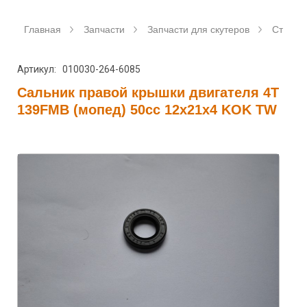
Главная
Запчасти
Запчасти для скутеров
Станда
Артикул: 010030-264-6085
Сальник правой крышки двигателя 4T
139FMB (мопед) 50сс 12x21x4 KOK TW