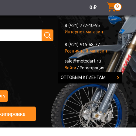
0
0
₽
8 (921) 777-10-95
Интернет-магазин
8 (921) 915-68-77
Розничный магазин
8 (921) 777-10-95
sale@motodart.ru
Войти
Регистрация
/
ОПТОВЫМ КЛИЕНТАМ
огу
кипировка