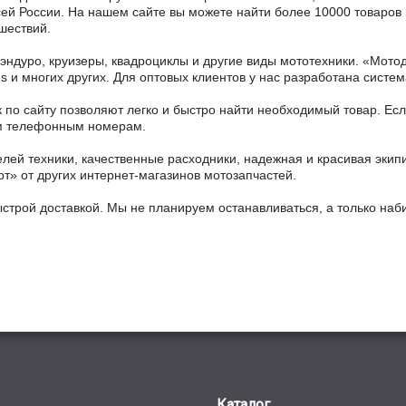
всей России. На нашем сайте вы можете найти более 10000 товаров 
шествий.
 эндуро, круизеры, квадроциклы и другие виды мототехники. «Мо
ains и многих других. Для оптовых клиентов у нас разработана систем
 по сайту позволяют легко и быстро найти необходимый товар. Есл
ным телефонным номерам.
ей техники, качественные расходники, надежная и красивая экип
рт» от других интернет-магазинов мотозапчастей.
ыстрой доставкой. Мы не планируем останавливаться, а только на
Каталог