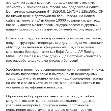
это один из самых крупных поставщиков мототехники,
запчастей и экипировки в России. Мы предлагаем купить
Вентилятор охлаждения 4T 152QMI, 157QMJ 125/150сс CN
по низкой цене с доставкой по всей России. На нашем
сайте вы можете найти более 10000 товаров как для тех,
кто занимается мотокроссом, эндурокроссом и другими
видами мотогонок, так и для любителей мотопутешествий.
В каталоге представлены дорожные мотоциклы, питбайки,
эндуро, круизеры, квадроциклы и другие виды мототехники.
«Мотодарт» является официальным представителем
множества брендов, таких как Bajaj, Athena, AP Racing,
Mitas, CZ Chains и многих других. Для оптовых клиентов у
нас разработана система скидок и бонусов!
Удобное и понятное распределение по категориям и поиск
по сайту позволяют легко и быстро найти необходимый
товар. Если что-то пошло не так – наши менеджеры всегда
на связи с вами в чате на сайте, в социальных сетях и по
указанным телефонным номерам.
Огромный выбор оригинальных запчастей для любых
моделей техники, качественные расходники, надежная и
красивая экипировка, приятные цены, постоянное
пополнение ассортимента и частые скидки – вот что