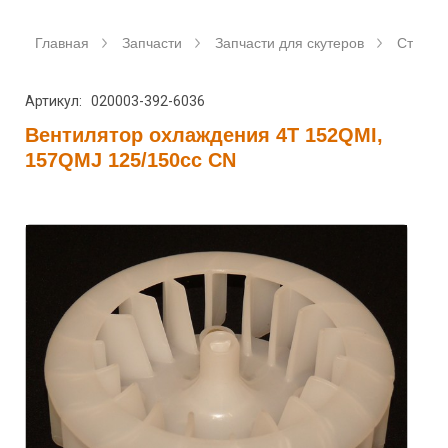
Главная
Запчасти
Запчасти для скутеров
Станда
Артикул: 020003-392-6036
Вентилятор охлаждения 4T 152QMI,
157QMJ 125/150сс CN