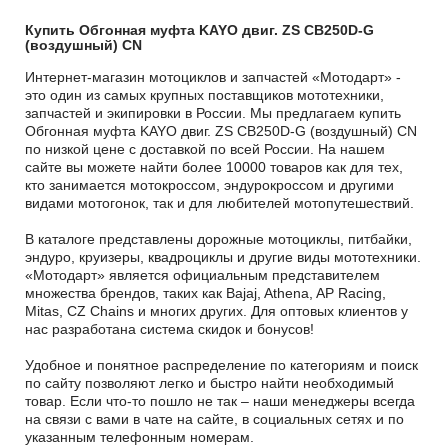
Купить Обгонная муфта KAYO двиг. ZS CB250D-G
(воздушный) CN
Интернет-магазин мотоциклов и запчастей «Мотодарт» -
это один из самых крупных поставщиков мототехники,
запчастей и экипировки в России. Мы предлагаем купить
Обгонная муфта KAYO двиг. ZS CB250D-G (воздушный) CN
по низкой цене с доставкой по всей России. На нашем
сайте вы можете найти более 10000 товаров как для тех,
кто занимается мотокроссом, эндурокроссом и другими
видами мотогонок, так и для любителей мотопутешествий.
В каталоге представлены дорожные мотоциклы, питбайки,
эндуро, круизеры, квадроциклы и другие виды мототехники.
«Мотодарт» является официальным представителем
множества брендов, таких как Bajaj, Athena, AP Racing,
Mitas, CZ Chains и многих других. Для оптовых клиентов у
нас разработана система скидок и бонусов!
Удобное и понятное распределение по категориям и поиск
по сайту позволяют легко и быстро найти необходимый
товар. Если что-то пошло не так – наши менеджеры всегда
на связи с вами в чате на сайте, в социальных сетях и по
указанным телефонным номерам.