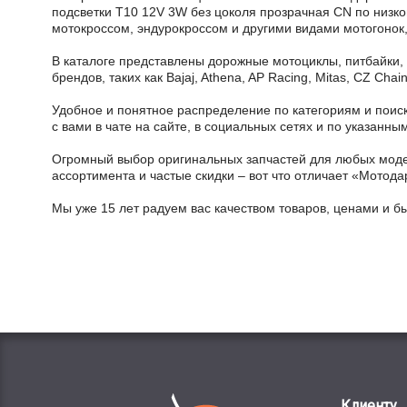
подсветки T10 12V 3W без цоколя прозрачная CN по низкой
мотокроссом, эндурокроссом и другими видами мотогонок,
В каталоге представлены дорожные мотоциклы, питбайки,
брендов, таких как Bajaj, Athena, AP Racing, Mitas, CZ Ch
Удобное и понятное распределение по категориям и поиск
с вами в чате на сайте, в социальных сетях и по указан
Огромный выбор оригинальных запчастей для любых модел
ассортимента и частые скидки – вот что отличает «Мотода
Мы уже 15 лет радуем вас качеством товаров, ценами и б
Клиенту