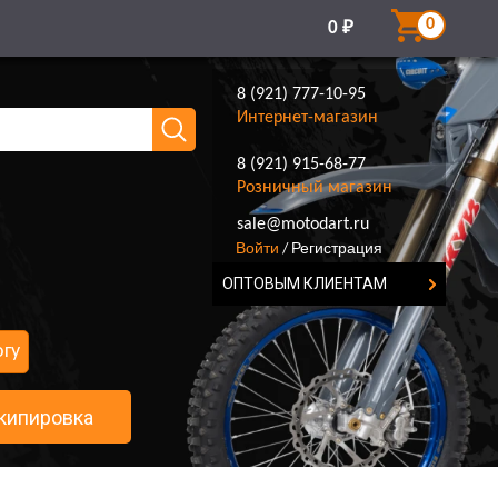
0
0
₽
8 (921) 777-10-95
Интернет-магазин
8 (921) 915-68-77
Розничный магазин
8 (921) 777-10-95
sale@motodart.ru
Войти
Регистрация
/
ОПТОВЫМ КЛИЕНТАМ
огу
кипировка