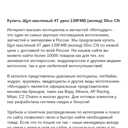
Купить Щуп масляный 4T двиг.139FMB (мопед) 50сс CN
Интернет-магазин мотоциклов и запчастей «Мотодарт» -
это один из самых крупных поставщиков мототехники,
запчастей и экипировки в России. Мы предлагаем купить
Щуп масляный 4T двиг.139FMB (мопед) 50сс CN по низкой
цене с доставкой по всей России. На нашем сайте вы
можете найти более 10000 товаров как для тех, кто
занимается мотокроссом, эндурокроссом и другими видами
мотогонок, так и для любителей мотопутешествий.
В каталоге представлены дорожные мотоциклы, питбайки,
эндуро, круизеры, квадроциклы и другие виды мототехники.
«Мотодарт» является официальным представителем
множества брендов, таких как Bajaj, Athena, AP Racing,
Mitas, CZ Chains и многих других. Для оптовых клиентов у
нас разработана система скидок и бонусов!
Удобное и понятное распределение по категориям и поиск
по сайту позволяют легко и быстро найти необходимый
товар. Если что-то пошло не так – наши менеджеры всегда
на связи с вами в чате на сайте, в социальных сетях и по