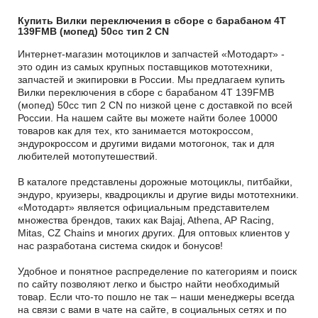
Купить Вилки переключения в сборе с барабаном 4T
139FMB (мопед) 50сс тип 2 CN
Интернет-магазин мотоциклов и запчастей «Мотодарт» -
это один из самых крупных поставщиков мототехники,
запчастей и экипировки в России. Мы предлагаем купить
Вилки переключения в сборе с барабаном 4T 139FMB
(мопед) 50сс тип 2 CN по низкой цене с доставкой по всей
России. На нашем сайте вы можете найти более 10000
товаров как для тех, кто занимается мотокроссом,
эндурокроссом и другими видами мотогонок, так и для
любителей мотопутешествий.
В каталоге представлены дорожные мотоциклы, питбайки,
эндуро, круизеры, квадроциклы и другие виды мототехники.
«Мотодарт» является официальным представителем
множества брендов, таких как Bajaj, Athena, AP Racing,
Mitas, CZ Chains и многих других. Для оптовых клиентов у
нас разработана система скидок и бонусов!
Удобное и понятное распределение по категориям и поиск
по сайту позволяют легко и быстро найти необходимый
товар. Если что-то пошло не так – наши менеджеры всегда
на связи с вами в чате на сайте, в социальных сетях и по