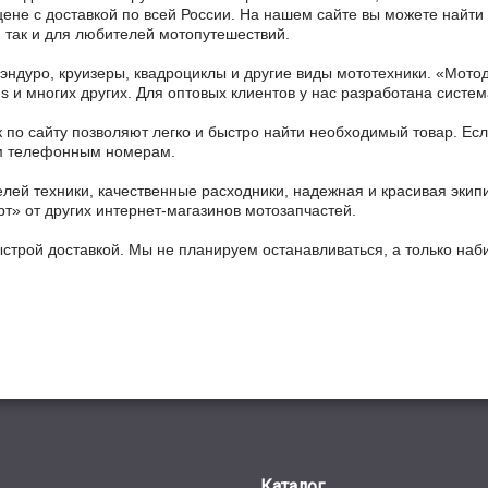
е с доставкой по всей России. На нашем сайте вы можете найти б
 так и для любителей мотопутешествий.
 эндуро, круизеры, квадроциклы и другие виды мототехники. «Мо
ains и многих других. Для оптовых клиентов у нас разработана систем
 по сайту позволяют легко и быстро найти необходимый товар. Есл
ным телефонным номерам.
ей техники, качественные расходники, надежная и красивая экип
рт» от других интернет-магазинов мотозапчастей.
ыстрой доставкой. Мы не планируем останавливаться, а только на
Каталог