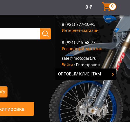
0
0
₽
8 (921) 777-10-95
Интернет-магазин
8 (921) 915-68-77
Розничный магазин
8 (921) 777-10-95
sale@motodart.ru
Войти
Регистрация
/
ОПТОВЫМ КЛИЕНТАМ
огу
кипировка