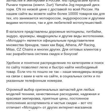
запчастей и экипировки в России. Мы предлагаем купить
Рычаги тормоза (компл. 2шт) Yamaha Jog передний диск.
торм. CN по низкой цене с доставкой по всей России. На
нашем сайте вы можете найти более 10000 товаров как для
тех, кто занимается мотокроссом, эндурокроссом и другими
видами мотогонок, так и для любителей мотопутешествий.
В каталоге представлены дорожные мотоциклы, питбайки,
эндуро, круизеры, квадроциклы и другие виды мототехники.
«Мотодарт» является официальным представителем
множества брендов, таких как Bajaj, Athena, AP Racing,
Mitas, CZ Chains и многих других. Для оптовых клиентов у
нас разработана система скидок и бонусов!
Удобное и понятное распределение по категориям и поиск
по сайту позволяют легко и быстро найти необходимый
товар. Если что-то пошло не так – наши менеджеры всегда
на связи с вами в чате на сайте, в социальных сетях и по
указанным телефонным номерам.
Огромный выбор оригинальных запчастей для любых
моделей техники, качественные расходники, надежная и
красивая экипировка, приятные цены, постоянное
пополнение ассортимента и частые скидки – вот что
отличает «Мотодарт» от других интернет-магазинов