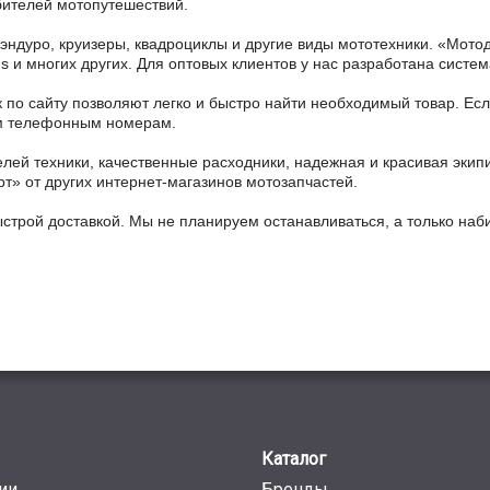
бителей мотопутешествий.
 эндуро, круизеры, квадроциклы и другие виды мототехники. «Мо
ains и многих других. Для оптовых клиентов у нас разработана систем
 по сайту позволяют легко и быстро найти необходимый товар. Есл
ным телефонным номерам.
ей техники, качественные расходники, надежная и красивая экип
рт» от других интернет-магазинов мотозапчастей.
ыстрой доставкой. Мы не планируем останавливаться, а только на
Каталог
ии
Бренды