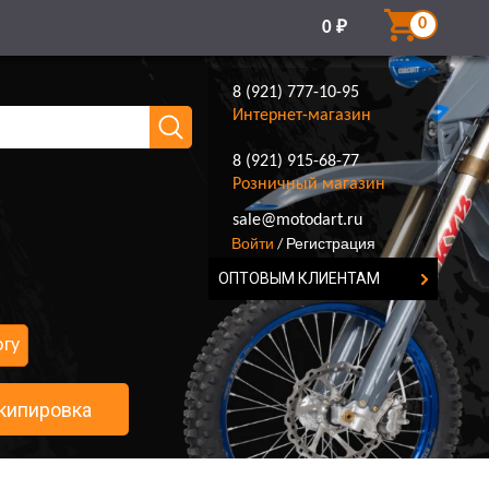
0
0
₽
8 (921) 777-10-95
Интернет-магазин
8 (921) 915-68-77
Розничный магазин
8 (921) 777-10-95
sale@motodart.ru
Войти
Регистрация
/
ОПТОВЫМ КЛИЕНТАМ
огу
кипировка