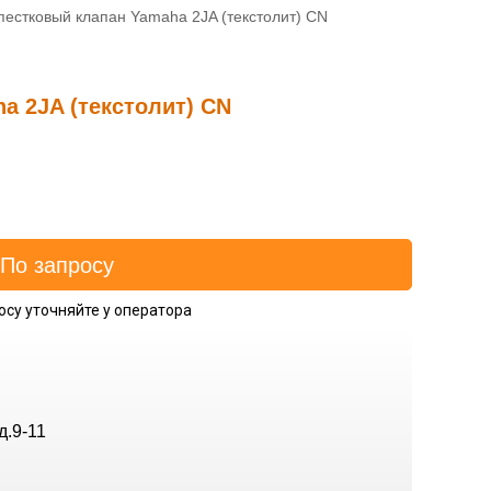
пестковый клапан Yamaha 2JA (текстолит) CN
a 2JA (текстолит) CN
осу уточняйте у оператора
д.9-11