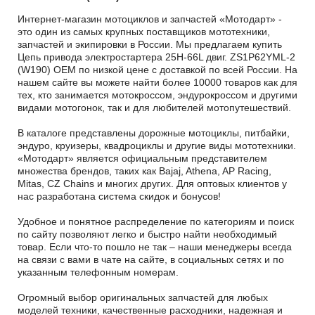
Интернет-магазин мотоциклов и запчастей «Мотодарт» -
это один из самых крупных поставщиков мототехники,
запчастей и экипировки в России. Мы предлагаем купить
Цепь привода электростартера 25H-66L двиг. ZS1P62YML-2
(W190) OEM по низкой цене с доставкой по всей России. На
нашем сайте вы можете найти более 10000 товаров как для
тех, кто занимается мотокроссом, эндурокроссом и другими
видами мотогонок, так и для любителей мотопутешествий.
В каталоге представлены дорожные мотоциклы, питбайки,
эндуро, круизеры, квадроциклы и другие виды мототехники.
«Мотодарт» является официальным представителем
множества брендов, таких как Bajaj, Athena, AP Racing,
Mitas, CZ Chains и многих других. Для оптовых клиентов у
нас разработана система скидок и бонусов!
Удобное и понятное распределение по категориям и поиск
по сайту позволяют легко и быстро найти необходимый
товар. Если что-то пошло не так – наши менеджеры всегда
на связи с вами в чате на сайте, в социальных сетях и по
указанным телефонным номерам.
Огромный выбор оригинальных запчастей для любых
моделей техники, качественные расходники, надежная и