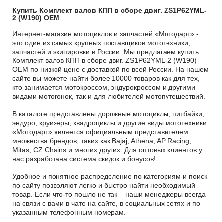
Купить Комплект валов КПП в сборе двиг. ZS1P62YML-
2 (W190) OEM
Интернет-магазин мотоциклов и запчастей «Мотодарт» -
это один из самых крупных поставщиков мототехники,
запчастей и экипировки в России. Мы предлагаем купить
Комплект валов КПП в сборе двиг. ZS1P62YML-2 (W190)
OEM по низкой цене с доставкой по всей России. На нашем
сайте вы можете найти более 10000 товаров как для тех,
кто занимается мотокроссом, эндурокроссом и другими
видами мотогонок, так и для любителей мотопутешествий.
В каталоге представлены дорожные мотоциклы, питбайки,
эндуро, круизеры, квадроциклы и другие виды мототехники.
«Мотодарт» является официальным представителем
множества брендов, таких как Bajaj, Athena, AP Racing,
Mitas, CZ Chains и многих других. Для оптовых клиентов у
нас разработана система скидок и бонусов!
Удобное и понятное распределение по категориям и поиск
по сайту позволяют легко и быстро найти необходимый
товар. Если что-то пошло не так – наши менеджеры всегда
на связи с вами в чате на сайте, в социальных сетях и по
указанным телефонным номерам.