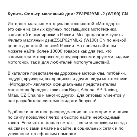
Купить Фильтр масляный двиг.ZS1P62YML-2 (W190) CN
Интернет-магазин мотоциклов и запчастей «Мотодарт» -
это один из самых крупных поставщиков мототехники,
запчастей и экипировки в России. Мы предлагаем купить
Фильтр масляный двиг.ZS1P62YML-2 (W190) CN по низкой
цене с доставкой по всей России. На нашем сайте вы
можете найти более 10000 товаров как для тех, кто
занимается мотокроссом, эндурокроссом и другими видами
мотогонок, так и для любителей мотопутешествий.
В каталоге представлены дорожные мотоциклы, питбайки,
эндуро, круизеры, квадроциклы и другие виды мототехники.
«Мотодарт» является официальным представителем
множества брендов, таких как Bajaj, Athena, AP Racing,
Mitas, CZ Chains и многих других. Для оптовых клиентов у
нас разработана система скидок и бонусов!
Удобное и понятное распределение по категориям и поиск
по сайту позволяют легко и быстро найти необходимый
товар. Если что-то пошло не так – наши менеджеры всегда
на связи с вами в чате на сайте, в социальных сетях и по
указанным телефонным номерам.