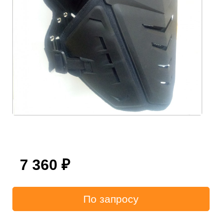
7 360
₽