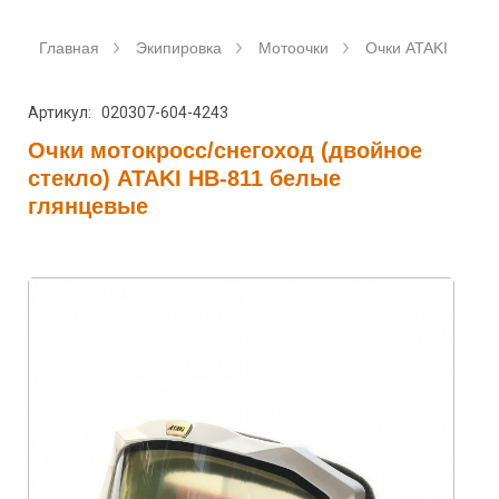
Главная
Экипировка
Мотоочки
Очки ATAKI
О
Артикул: 020307-604-4243
Очки мотокросс/снегоход (двойное
стекло) ATAKI HB-811 белые
глянцевые