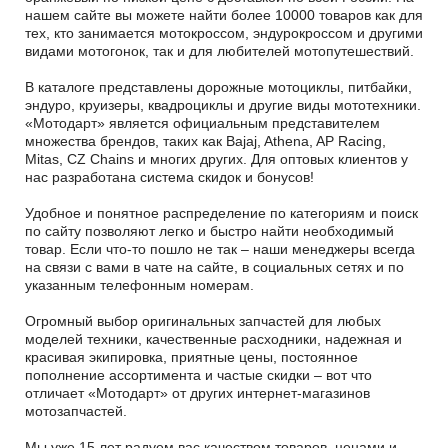
нашем сайте вы можете найти более 10000 товаров как для
тех, кто занимается мотокроссом, эндурокроссом и другими
видами мотогонок, так и для любителей мотопутешествий.
В каталоге представлены дорожные мотоциклы, питбайки,
эндуро, круизеры, квадроциклы и другие виды мототехники.
«Мотодарт» является официальным представителем
множества брендов, таких как Bajaj, Athena, AP Racing,
Mitas, CZ Chains и многих других. Для оптовых клиентов у
нас разработана система скидок и бонусов!
Удобное и понятное распределение по категориям и поиск
по сайту позволяют легко и быстро найти необходимый
товар. Если что-то пошло не так – наши менеджеры всегда
на связи с вами в чате на сайте, в социальных сетях и по
указанным телефонным номерам.
Огромный выбор оригинальных запчастей для любых
моделей техники, качественные расходники, надежная и
красивая экипировка, приятные цены, постоянное
пополнение ассортимента и частые скидки – вот что
отличает «Мотодарт» от других интернет-магазинов
мотозапчастей.
Мы уже 15 лет радуем вас качеством товаров, ценами и