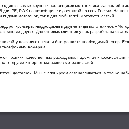
то один из самых крупных поставщиков мототехники, запчастей и э
BI для PE, PWK по низкой цене с доставкой по всей России. На наш
ми видами мотогонок, так и для любителей мотопутешествий.
 эндуро, круизеры, квадроциклы и другие виды мототехники. «Мо
ains и многих других. Для оптовых клиентов у нас разработана систем
 по сайту позволяют легко и быстро найти необходимый товар. Есл
ным телефонным номерам.
ей техники, качественные расходники, надежная и красивая экип
рт» от других интернет-магазинов мотозапчастей.
ыстрой доставкой. Мы не планируем останавливаться, а только на