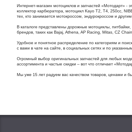
Интернет-магазин мотоциклов и запчастей «Мотодарт» - э
коллектор карбюратора, мотоцикл Kayo T2, T4, 250cc, NIB
тех, кто занимается мотокроссом, эндурокроссом и други
В каталоге представлены дорожные мотоциклы, питбайки,
брендов, таких как Bajaj, Athena, AP Racing, Mitas, CZ Ch
Удобное и понятное распределение по категориям и поиск
с вами в чате на сайте, в социальных сетях и по указан
Огромный выбор оригинальных запчастей для любых модел
ассортимента и частые скидки – вот что отличает «Мотода
Мы уже 15 лет радуем вас качеством товаров, ценами и б