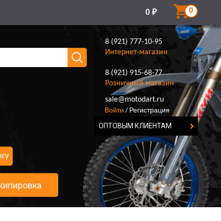
0
0
₽
8 (921) 777-10-95
Интернет-магазин
8 (921) 915-68-77
Розничный магазин
8 (921) 777-10-95
sale@motodart.ru
Войти
Регистрация
/
ОПТОВЫМ КЛИЕНТАМ
огу
кипировка