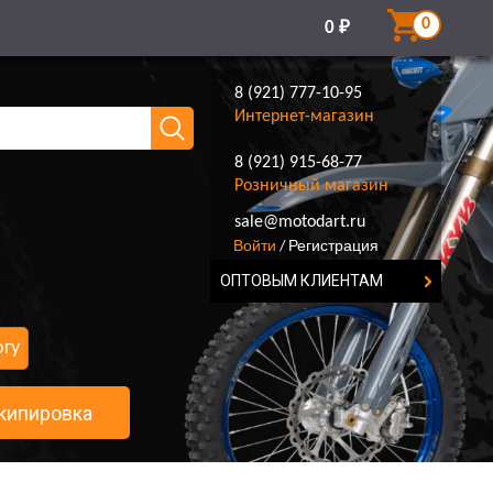
0
0
₽
8 (921) 777-10-95
Интернет-магазин
8 (921) 915-68-77
Розничный магазин
8 (921) 777-10-95
sale@motodart.ru
Войти
Регистрация
/
ОПТОВЫМ КЛИЕНТАМ
огу
кипировка