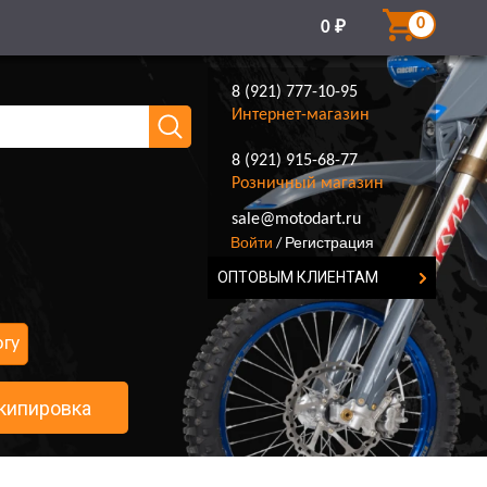
0
0
₽
8 (921) 777-10-95
Интернет-магазин
8 (921) 915-68-77
Розничный магазин
8 (921) 777-10-95
sale@motodart.ru
Войти
Регистрация
/
ОПТОВЫМ КЛИЕНТАМ
огу
кипировка