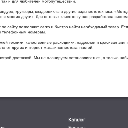
 так и для любителей мотопутешествий.
 эндуро, круизеры, квадроциклы и другие виды мототехники. «Мо
ains и многих других. Для оптовых клиентов у нас разработана систем
 по сайту позволяют легко и быстро найти необходимый товар. Есл
ным телефонным номерам.
ей техники, качественные расходники, надежная и красивая экип
рт» от других интернет-магазинов мотозапчастей.
ыстрой доставкой. Мы не планируем останавливаться, а только на
Каталог
ии
Бренды