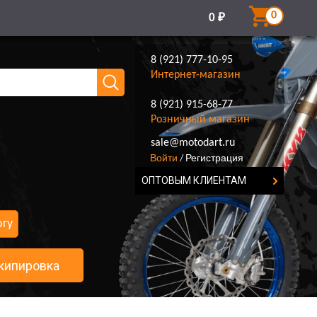
0
0
₽
8 (921) 777-10-95
Интернет-магазин
8 (921) 915-68-77
Розничный магазин
8 (921) 777-10-95
sale@motodart.ru
Войти
Регистрация
/
ОПТОВЫМ КЛИЕНТАМ
огу
кипировка