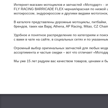
Интернет-магазин мотоциклов и запчастей «Мотодарт» - э
FLY RACING BARRICADE FLEX черная/красная по низкой цен
мотокроссом, эндурокроссом и другими видами мотогонок,
В каталоге представлены дорожные мотоциклы, питбайки,
брендов, таких как Bajaj, Athena, AP Racing, Mitas, CZ Ch
Удобное и понятное распределение по категориям и поиск
с вами в чате на сайте, в социальных сетях и по указан
Огромный выбор оригинальных запчастей для любых модел
ассортимента и частые скидки – вот что отличает «Мотода
Мы уже 15 лет радуем вас качеством товаров, ценами и б