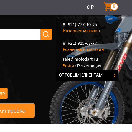
0
0
₽
8 (921) 777-10-95
Интернет-магазин
8 (921) 915-68-77
Розничный магазин
8 (921) 777-10-95
sale@motodart.ru
Войти
Регистрация
/
ОПТОВЫМ КЛИЕНТАМ
огу
кипировка