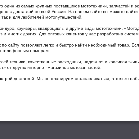
то один из самых крупных поставщиков мототехники, запчастей и э
е с доставкой по всей России. На нашем сайте вы можете найти б
 так и для любителей мотопутешествий.
 эндуро, круизеры, квадроциклы и другие виды мототехники. «Мо
ains и многих других. Для оптовых клиентов у нас разработана систем
 по сайту позволяют легко и быстро найти необходимый товар. Есл
ным телефонным номерам.
ей техники, качественные расходники, надежная и красивая экип
рт» от других интернет-магазинов мотозапчастей.
ыстрой доставкой. Мы не планируем останавливаться, а только на