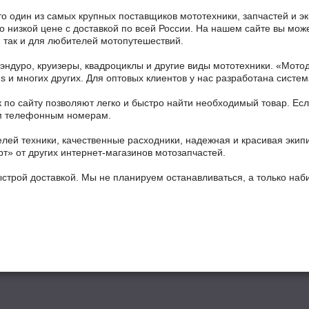
то один из самых крупных поставщиков мототехники, запчастей и э
низкой цене с доставкой по всей России. На нашем сайте вы может
 так и для любителей мотопутешествий.
 эндуро, круизеры, квадроциклы и другие виды мототехники. «Мо
ains и многих других. Для оптовых клиентов у нас разработана систем
 по сайту позволяют легко и быстро найти необходимый товар. Есл
ным телефонным номерам.
ей техники, качественные расходники, надежная и красивая экип
рт» от других интернет-магазинов мотозапчастей.
ыстрой доставкой. Мы не планируем останавливаться, а только на