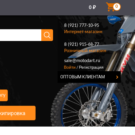
0
0
₽
8 (921) 777-10-95
Интернет-магазин
8 (921) 915-68-77
Розничный магазин
8 (921) 777-10-95
sale@motodart.ru
Войти
Регистрация
/
ОПТОВЫМ КЛИЕНТАМ
огу
кипировка