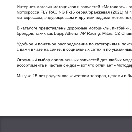
Интернет-магазин мотоциклов и запчастей «Мотодарт» - э
мотокросса FLY RACING F-16 серая/оранжевая (2021) M по 
мотокроссом, эндурокроссом и другими видами мотогонок,
В каталоге представлены дорожные мотоциклы, питбайки,
брендов, таких как Bajaj, Athena, AP Racing, Mitas, CZ Ch
Удобное и понятное распределение по категориям и поиск
с вами в чате на сайте, в социальных сетях и по указан
Огромный выбор оригинальных запчастей для любых модел
ассортимента и частые скидки – вот что отличает «Мотода
Мы уже 15 лет радуем вас качеством товаров, ценами и б