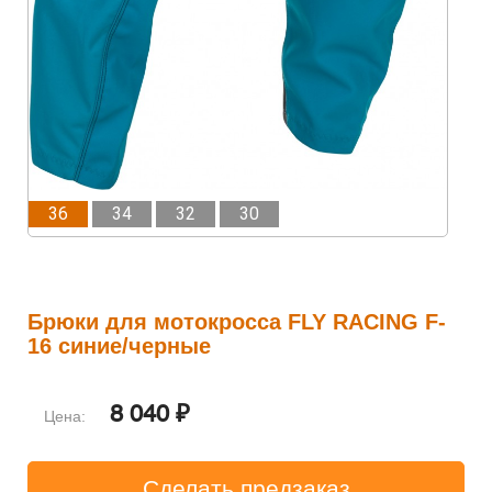
36
34
32
30
Брюки для мотокросса FLY RACING F-
16 синие/черные
8 040 ₽
Цена: