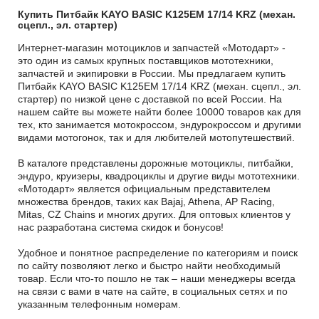
Купить Питбайк KAYO BASIC K125EM 17/14 KRZ (механ.
сцепл., эл. стартер)
Интернет-магазин мотоциклов и запчастей «Мотодарт» -
это один из самых крупных поставщиков мототехники,
запчастей и экипировки в России. Мы предлагаем купить
Питбайк KAYO BASIC K125EM 17/14 KRZ (механ. сцепл., эл.
стартер) по низкой цене с доставкой по всей России. На
нашем сайте вы можете найти более 10000 товаров как для
тех, кто занимается мотокроссом, эндурокроссом и другими
видами мотогонок, так и для любителей мотопутешествий.
В каталоге представлены дорожные мотоциклы, питбайки,
эндуро, круизеры, квадроциклы и другие виды мототехники.
«Мотодарт» является официальным представителем
множества брендов, таких как Bajaj, Athena, AP Racing,
Mitas, CZ Chains и многих других. Для оптовых клиентов у
нас разработана система скидок и бонусов!
Удобное и понятное распределение по категориям и поиск
по сайту позволяют легко и быстро найти необходимый
товар. Если что-то пошло не так – наши менеджеры всегда
на связи с вами в чате на сайте, в социальных сетях и по
указанным телефонным номерам.