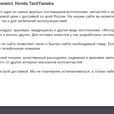
компл. Honda Tact/Yamaha
то один из самых крупных поставщиков мототехники, запчастей и 
зкой цене с доставкой по всей России. На нашем сайте вы можете 
 так и для любителей мотопутешествий.
 эндуро, круизеры, квадроциклы и другие виды мототехники. «Мо
ains и многих других. Для оптовых клиентов у нас разработана систем
 по сайту позволяют легко и быстро найти необходимый товар. Есл
ным телефонным номерам.
ей техники, качественные расходники, надежная и красивая экип
рт» от других интернет-магазинов мотозапчастей.
ыстрой доставкой. Мы не планируем останавливаться, а только на