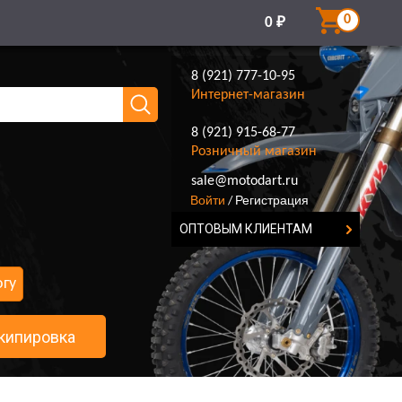
0
0
₽
8 (921) 777-10-95
Интернет-магазин
8 (921) 915-68-77
Розничный магазин
8 (921) 777-10-95
sale@motodart.ru
Войти
Регистрация
/
ОПТОВЫМ КЛИЕНТАМ
огу
кипировка