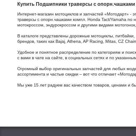
Купить Подшипники траверсы с опорн.чашками 
Интернет-магазин мотоциклов и запчастей «Мотодарт» - э
траверсы с опорн.чашками компл. Honda Tact/Yamaha по ни
мотокроссом, эндурокроссом и другими видами мотогонок,
В каталоге представлены дорожные мотоциклы, питбайки,
брендов, таких как Bajaj, Athena, AP Racing, Mitas, CZ Ch
Удобное и понятное распределение по категориям и поиск
с вами в чате на сайте, в социальных сетях и по указан
Огромный выбор оригинальных запчастей для любых модел
ассортимента и частые скидки – вот что отличает «Мотода
Мы уже 15 лет радуем вас качеством товаров, ценами и б