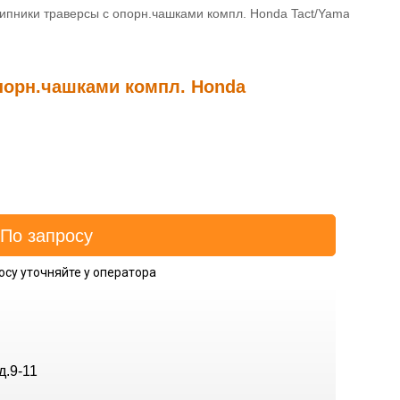
пники траверсы с опорн.чашками компл. Honda Tact/Yamaha
порн.чашками компл. Honda
осу уточняйте у оператора
д.9-11