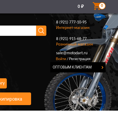
0
0
₽
8 (921) 777-10-95
Интернет-магазин
8 (921) 915-68-77
Розничный магазин
8 (921) 777-10-95
sale@motodart.ru
Войти
Регистрация
/
ОПТОВЫМ КЛИЕНТАМ
огу
кипировка