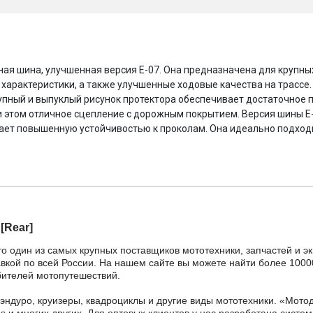
ная шина, улучшенная версия Е-07. Она предназначена для крупн
характеристики, а также улучшенные ходовые качества на трассе.
крупный и выпуклый рисунок протектора обеспечивает достаточное
при этом отличное сцепление с дорожным покрытием. Версия шины Е
ает повышенную устойчивостью к проколам. Она идеально подходи
[Rear]
то один из самых крупных поставщиков мототехники, запчастей и э
тавкой по всей России. На нашем сайте вы можете найти более 1000
бителей мотопутешествий.
 эндуро, круизеры, квадроциклы и другие виды мототехники. «Мо