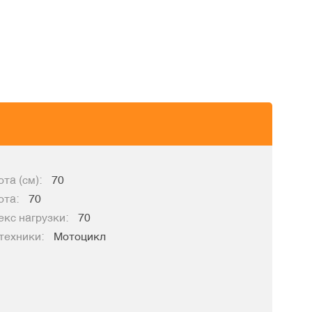
та (см):
70
ота:
70
кс нагрузки:
70
техники:
Мотоцикл