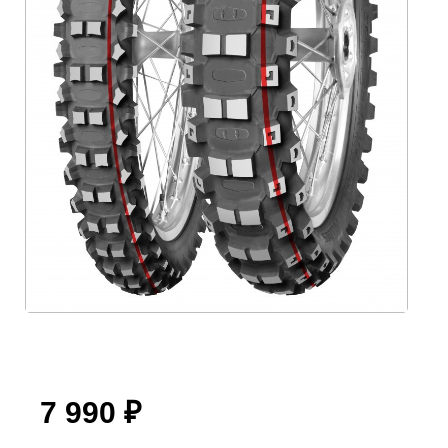
7 990
₽