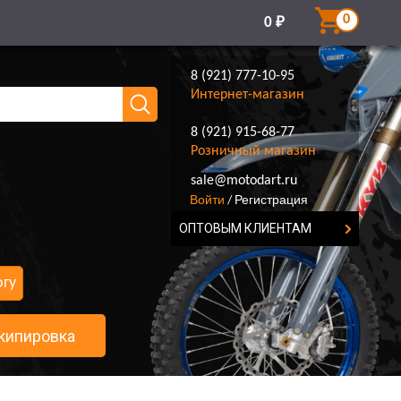
0
0
₽
8 (921) 777-10-95
Интернет-магазин
8 (921) 915-68-77
Розничный магазин
8 (921) 777-10-95
sale@motodart.ru
Войти
Регистрация
/
ОПТОВЫМ КЛИЕНТАМ
огу
кипировка