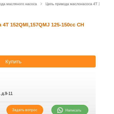
ода масляного насоса
Цепь привода маслонасоса 4T 152QMI,
 4T 152QMI,157QMJ 125-150cc CH
 д.9-11
Задать вопрос
Написать