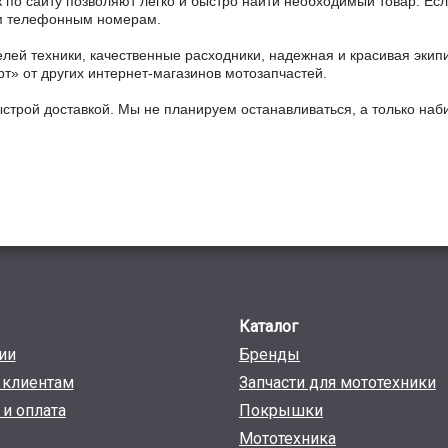
 по сайту позволяют легко и быстро найти необходимый товар. Есл
ным телефонным номерам.
ей техники, качественные расходники, надежная и красивая экип
рт» от других интернет-магазинов мотозапчастей.
ыстрой доставкой. Мы не планируем останавливаться, а только на
Каталог
ии
Бренды
клиентам
Запчасти для мототехники
 и оплата
Покрышки
Мототехника