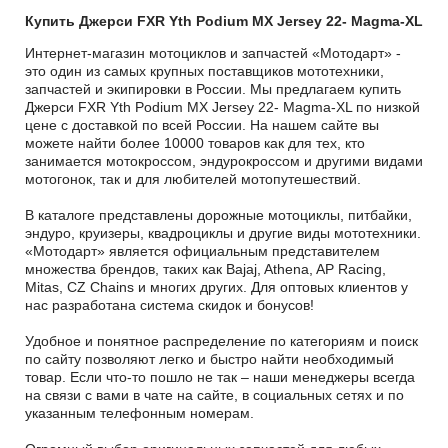
Купить Джерси FXR Yth Podium MX Jersey 22- Magma-XL
Интернет-магазин мотоциклов и запчастей «Мотодарт» -
это один из самых крупных поставщиков мототехники,
запчастей и экипировки в России. Мы предлагаем купить
Джерси FXR Yth Podium MX Jersey 22- Magma-XL по низкой
цене с доставкой по всей России. На нашем сайте вы
можете найти более 10000 товаров как для тех, кто
занимается мотокроссом, эндурокроссом и другими видами
мотогонок, так и для любителей мотопутешествий.
В каталоге представлены дорожные мотоциклы, питбайки,
эндуро, круизеры, квадроциклы и другие виды мототехники.
«Мотодарт» является официальным представителем
множества брендов, таких как Bajaj, Athena, AP Racing,
Mitas, CZ Chains и многих других. Для оптовых клиентов у
нас разработана система скидок и бонусов!
Удобное и понятное распределение по категориям и поиск
по сайту позволяют легко и быстро найти необходимый
товар. Если что-то пошло не так – наши менеджеры всегда
на связи с вами в чате на сайте, в социальных сетях и по
указанным телефонным номерам.