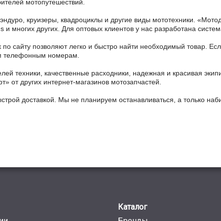
бителей мотопутешествий.
 эндуро, круизеры, квадроциклы и другие виды мототехники. «Мо
ains и многих других. Для оптовых клиентов у нас разработана систем
 по сайту позволяют легко и быстро найти необходимый товар. Есл
ным телефонным номерам.
ей техники, качественные расходники, надежная и красивая экип
рт» от других интернет-магазинов мотозапчастей.
ыстрой доставкой. Мы не планируем останавливаться, а только на
Каталог
ии
Бренды