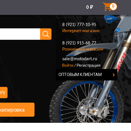
0
0
₽
8 (921) 777-10-95
Интернет-магазин
8 (921) 915-68-77
Розничный магазин
8 (921) 777-10-95
sale@motodart.ru
Войти
Регистрация
/
ОПТОВЫМ КЛИЕНТАМ
огу
кипировка