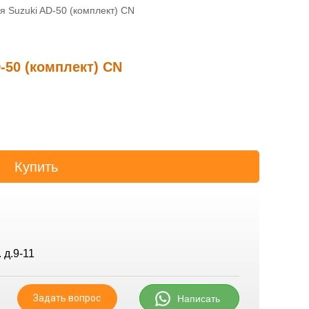
я Suzuki AD-50 (комплект) CN
-50 (комплект) CN
 д.9-11
Задать вопрос
Написать