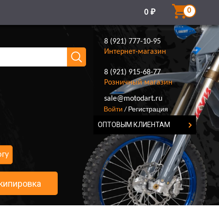
0
0
₽
8 (921) 777-10-95
Интернет-магазин
8 (921) 915-68-77
Розничный магазин
8 (921) 777-10-95
sale@motodart.ru
Войти
Регистрация
/
ОПТОВЫМ КЛИЕНТАМ
огу
кипировка