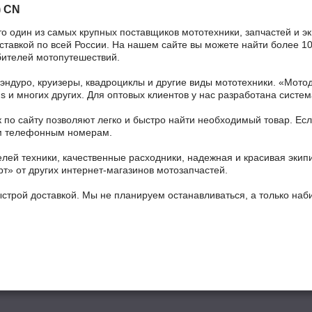
) CN
то один из самых крупных поставщиков мототехники, запчастей и э
оставкой по всей России. На нашем сайте вы можете найти более 10
бителей мотопутешествий.
 эндуро, круизеры, квадроциклы и другие виды мототехники. «Мо
ains и многих других. Для оптовых клиентов у нас разработана систем
 по сайту позволяют легко и быстро найти необходимый товар. Есл
ным телефонным номерам.
ей техники, качественные расходники, надежная и красивая экип
рт» от других интернет-магазинов мотозапчастей.
ыстрой доставкой. Мы не планируем останавливаться, а только на