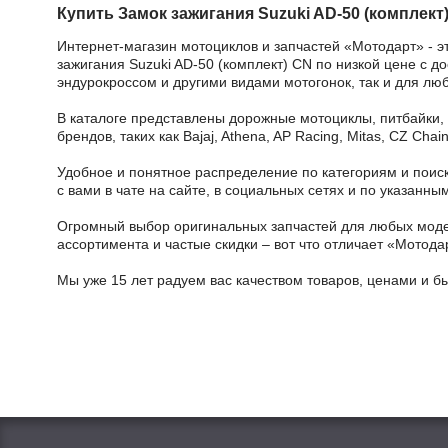
Купить Замок зажигания Suzuki AD-50 (комплект
Интернет-магазин мотоциклов и запчастей «Мотодарт» - э
зажигания Suzuki AD-50 (комплект) CN по низкой цене с д
эндурокроссом и другими видами мотогонок, так и для лю
В каталоге представлены дорожные мотоциклы, питбайки,
брендов, таких как Bajaj, Athena, AP Racing, Mitas, CZ Ch
Удобное и понятное распределение по категориям и поиск
с вами в чате на сайте, в социальных сетях и по указан
Огромный выбор оригинальных запчастей для любых модел
ассортимента и частые скидки – вот что отличает «Мотода
Мы уже 15 лет радуем вас качеством товаров, ценами и б