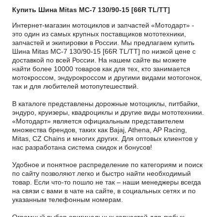
Купить Шина Mitas MC-7 130/90-15 [66R TL/TT]
Интернет-магазин мотоциклов и запчастей «Мотодарт» -
это один из самых крупных поставщиков мототехники,
запчастей и экипировки в России. Мы предлагаем купить
Шина Mitas MC-7 130/90-15 [66R TL/TT] по низкой цене с
доставкой по всей России. На нашем сайте вы можете
найти более 10000 товаров как для тех, кто занимается
мотокроссом, эндурокроссом и другими видами мотогонок,
так и для любителей мотопутешествий.
В каталоге представлены дорожные мотоциклы, питбайки,
эндуро, круизеры, квадроциклы и другие виды мототехники.
«Мотодарт» является официальным представителем
множества брендов, таких как Bajaj, Athena, AP Racing,
Mitas, CZ Chains и многих других. Для оптовых клиентов у
нас разработана система скидок и бонусов!
Удобное и понятное распределение по категориям и поиск
по сайту позволяют легко и быстро найти необходимый
товар. Если что-то пошло не так – наши менеджеры всегда
на связи с вами в чате на сайте, в социальных сетях и по
указанным телефонным номерам.