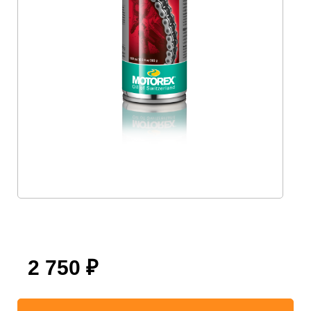
2 750
₽