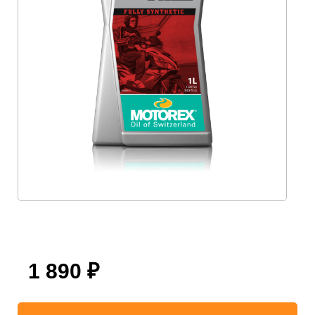
1 890
₽