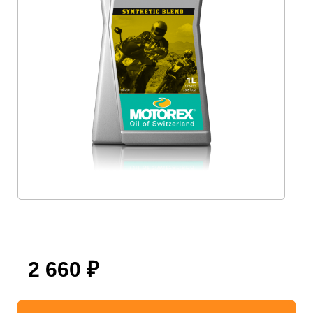
2 660
₽