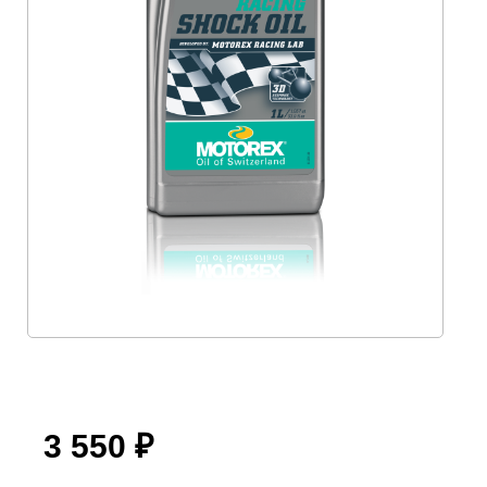
3 550
₽