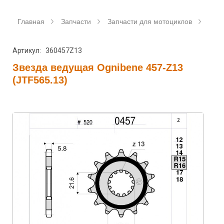
Главная
Запчасти
Запчасти для мотоциклов
Зве
Артикул: 360457Z13
Звезда ведущая Ognibene 457-Z13
(JTF565.13)