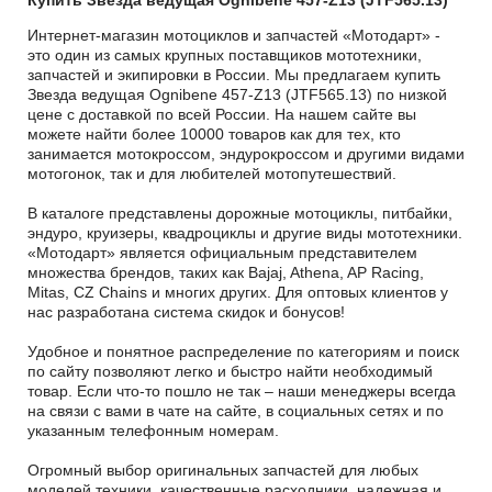
Купить Звезда ведущая Ognibene 457-Z13 (JTF565.13)
Интернет-магазин мотоциклов и запчастей «Мотодарт» -
это один из самых крупных поставщиков мототехники,
запчастей и экипировки в России. Мы предлагаем купить
Звезда ведущая Ognibene 457-Z13 (JTF565.13) по низкой
цене с доставкой по всей России. На нашем сайте вы
можете найти более 10000 товаров как для тех, кто
занимается мотокроссом, эндурокроссом и другими видами
мотогонок, так и для любителей мотопутешествий.
В каталоге представлены дорожные мотоциклы, питбайки,
эндуро, круизеры, квадроциклы и другие виды мототехники.
«Мотодарт» является официальным представителем
множества брендов, таких как Bajaj, Athena, AP Racing,
Mitas, CZ Chains и многих других. Для оптовых клиентов у
нас разработана система скидок и бонусов!
Удобное и понятное распределение по категориям и поиск
по сайту позволяют легко и быстро найти необходимый
товар. Если что-то пошло не так – наши менеджеры всегда
на связи с вами в чате на сайте, в социальных сетях и по
указанным телефонным номерам.
Огромный выбор оригинальных запчастей для любых
моделей техники, качественные расходники, надежная и