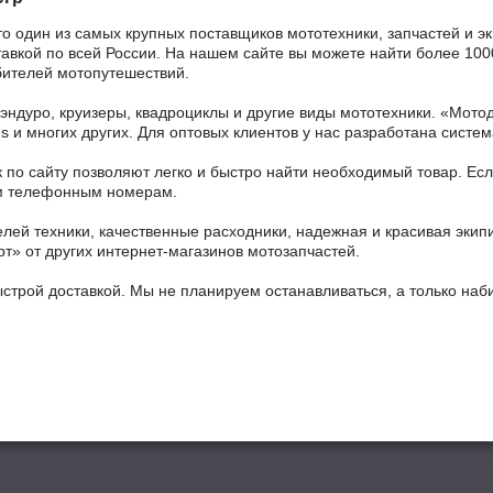
то один из самых крупных поставщиков мототехники, запчастей и э
ставкой по всей России. На нашем сайте вы можете найти более 100
бителей мотопутешествий.
 эндуро, круизеры, квадроциклы и другие виды мототехники. «Мо
ains и многих других. Для оптовых клиентов у нас разработана систем
 по сайту позволяют легко и быстро найти необходимый товар. Есл
ным телефонным номерам.
ей техники, качественные расходники, надежная и красивая экип
рт» от других интернет-магазинов мотозапчастей.
ыстрой доставкой. Мы не планируем останавливаться, а только на