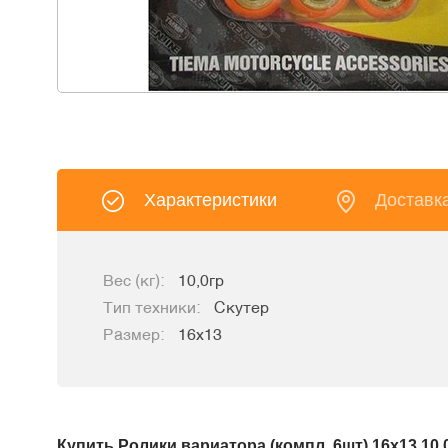
Характеристики
Доставк
Вес (кг):
10,0гр
Тип техники:
Скутер
Размер:
16x13
Купить Ролики вариатора (компл. 6шт) 16x13 10,