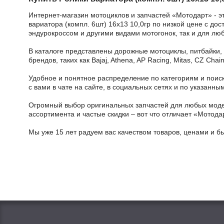
Интернет-магазин мотоциклов и запчастей «Мотодарт» - э
вариатора (компл. 6шт) 16x13 10,0гр по низкой цене с до
эндурокроссом и другими видами мотогонок, так и для лю
В каталоге представлены дорожные мотоциклы, питбайки,
брендов, таких как Bajaj, Athena, AP Racing, Mitas, CZ Ch
Удобное и понятное распределение по категориям и поиск
с вами в чате на сайте, в социальных сетях и по указан
Огромный выбор оригинальных запчастей для любых модел
ассортимента и частые скидки – вот что отличает «Мотода
Мы уже 15 лет радуем вас качеством товаров, ценами и б