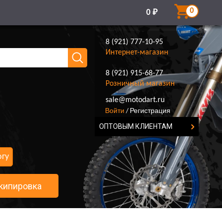
0
0
₽
8 (921) 777-10-95
Интернет-магазин
8 (921) 915-68-77
Розничный магазин
8 (921) 777-10-95
sale@motodart.ru
Войти
Регистрация
/
ОПТОВЫМ КЛИЕНТАМ
огу
кипировка