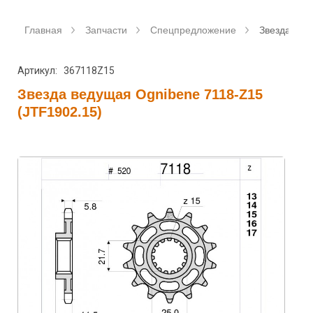
Главная
Запчасти
Спецпредложение
Звезда вед
Артикул: 367118Z15
Звезда ведущая Ognibene 7118-Z15
(JTF1902.15)