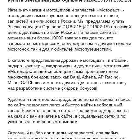
Купить Звезда ведущая Ognibene 7118-Z15 (JTF1902.15)
Интернет-магазин мотоциклов и запчастей «Мотодарт» -
это один из самых крупных поставщиков мототехники,
запчастей и экипировки в России. Мы предлагаем купить
Звезда ведущая Ognibene 7118-Z15 (JTF1902.15) по низкой
цене с доставкой по всей России. На нашем сайте вы
можете найти более 10000 товаров как для тех, кто
занимается мотокроссом, эндурокроссом и другими видами
мотогонок, так и для любителей мотопутешествий.
В каталоге представлены дорожные мотоциклы, питбайки,
эндуро, круизеры, квадроциклы и другие виды мототехники.
«Мотодарт» является официальным представителем
множества брендов, таких как Bajaj, Athena, AP Racing,
Mitas, CZ Chains и многих других. Для оптовых клиентов у
нас разработана система скидок и бонусов!
Удобное и понятное распределение по категориям и поиск
по сайту позволяют легко и быстро найти необходимый
товар. Если что-то пошло не так – наши менеджеры всегда
на связи с вами в чате на сайте, в социальных сетях и по
указанным телефонным номерам.
Огромный выбор оригинальных запчастей для любых
моделей техники, качественные расходники, надежная и