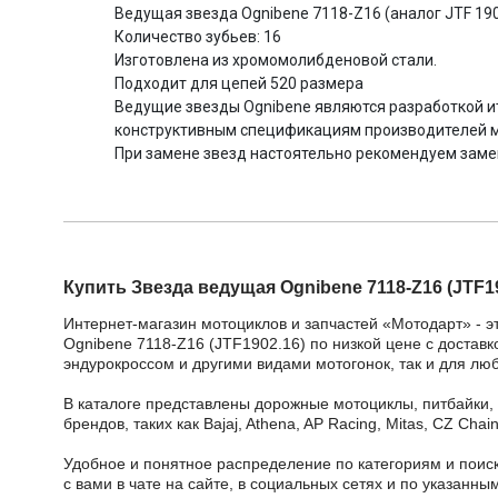
Ведущая звезда Ognibene 7118-Z16 (аналог JTF 19
Количество зубьев: 16
Изготовлена из хромомолибденовой стали.
Подходит для цепей 520 размера
Ведущие звезды Ognibene являются разработкой ит
конструктивным спецификациям производителей м
При замене звeзд настоятельно рекомендуем замен
Купить Звезда ведущая Ognibene 7118-Z16 (JTF19
Интернет-магазин мотоциклов и запчастей «Мотодарт» - э
Ognibene 7118-Z16 (JTF1902.16) по низкой цене с доставк
эндурокроссом и другими видами мотогонок, так и для лю
В каталоге представлены дорожные мотоциклы, питбайки,
брендов, таких как Bajaj, Athena, AP Racing, Mitas, CZ Ch
Удобное и понятное распределение по категориям и поиск
с вами в чате на сайте, в социальных сетях и по указан