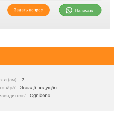
Задать вопрос
Написать
та (см):
2
товара:
Звезда ведущая
изводитель:
Ognibene