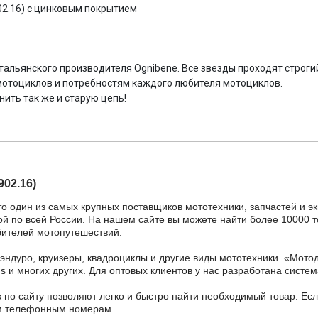
02.16) с цинковым покрытием
альянского производителя Ognibene. Все звезды проходят строгий
отоциклов и потребностям каждого любителя мотоциклов.
ить так же и старую цепь!
02.16)
то один из самых крупных поставщиков мототехники, запчастей и э
ой по всей России. На нашем сайте вы можете найти более 10000 то
бителей мотопутешествий.
 эндуро, круизеры, квадроциклы и другие виды мототехники. «Мо
ains и многих других. Для оптовых клиентов у нас разработана систем
 по сайту позволяют легко и быстро найти необходимый товар. Есл
ным телефонным номерам.