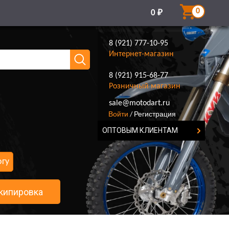
0
0
₽
8 (921) 777-10-95
Интернет-магазин
8 (921) 915-68-77
Розничный магазин
8 (921) 777-10-95
sale@motodart.ru
Войти
Регистрация
/
ОПТОВЫМ КЛИЕНТАМ
огу
кипировка