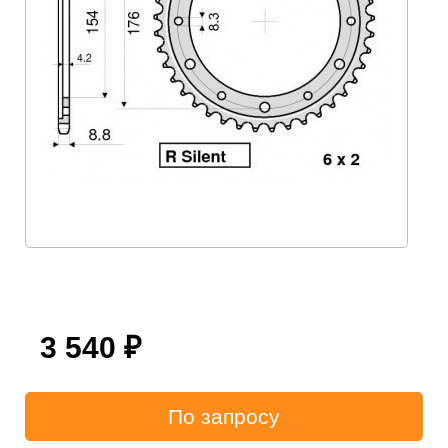
3 540
₽