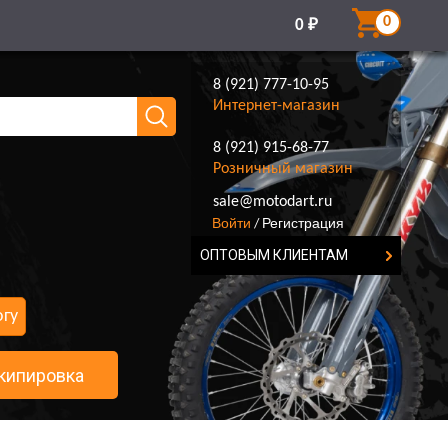
0
0
₽
8 (921) 777-10-95
Интернет-магазин
8 (921) 915-68-77
Розничный магазин
8 (921) 777-10-95
sale@motodart.ru
Войти
Регистрация
/
ОПТОВЫМ КЛИЕНТАМ
огу
кипировка