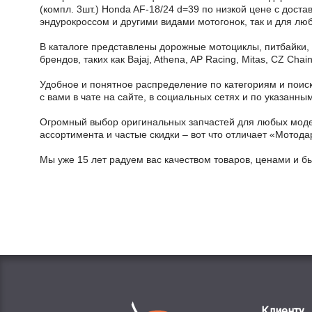
(компл. 3шт.) Honda AF-18/24 d=39 по низкой цене с дост
эндурокроссом и другими видами мотогонок, так и для лю
В каталоге представлены дорожные мотоциклы, питбайки,
брендов, таких как Bajaj, Athena, AP Racing, Mitas, CZ Ch
Удобное и понятное распределение по категориям и поиск
с вами в чате на сайте, в социальных сетях и по указан
Огромный выбор оригинальных запчастей для любых модел
ассортимента и частые скидки – вот что отличает «Мотода
Мы уже 15 лет радуем вас качеством товаров, ценами и б
Клиенту