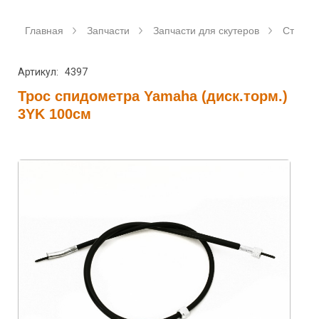
Главная
Запчасти
Запчасти для скутеров
Станда
Артикул: 4397
Трос спидометра Yamaha (диск.торм.)
3YK 100см