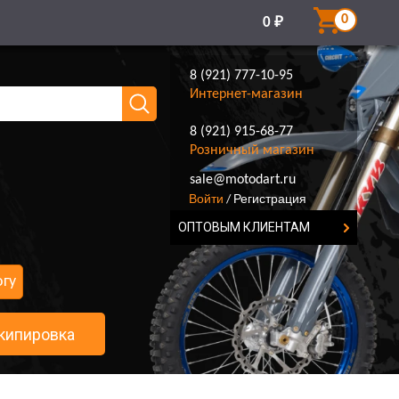
0
0
₽
8 (921) 777-10-95
Интернет-магазин
8 (921) 915-68-77
Розничный магазин
8 (921) 777-10-95
sale@motodart.ru
Войти
Регистрация
/
ОПТОВЫМ КЛИЕНТАМ
огу
кипировка