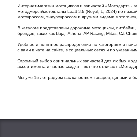
Интернет-магазин мотоциклов и запчастей «Мотодарт» - э
мотоджерси/мотоштаны Leatt 3.5 (Royal, L, 2024) по низко
мотокроссом, эндурокроссом и другими видами мотогонок,
В каталоге представлены дорожные мотоциклы, питбайки,
брендов, таких как Bajaj, Athena, AP Racing, Mitas, CZ Ch
Удобное и понятное распределение по категориям и поиск
с вами в чате на сайте, в социальных сетях и по указан
Огромный выбор оригинальных запчастей для любых модел
ассортимента и частые скидки – вот что отличает «Мотода
Мы уже 15 лет радуем вас качеством товаров, ценами и б