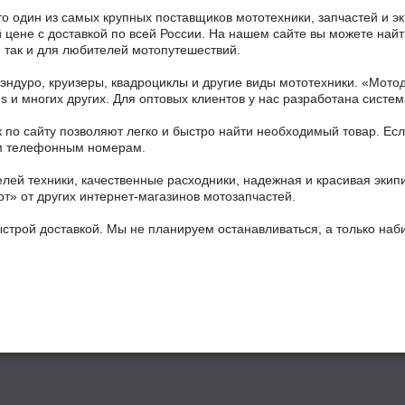
то один из самых крупных поставщиков мототехники, запчастей и э
й цене с доставкой по всей России. На нашем сайте вы можете найт
 так и для любителей мотопутешествий.
 эндуро, круизеры, квадроциклы и другие виды мототехники. «Мо
ains и многих других. Для оптовых клиентов у нас разработана систем
 по сайту позволяют легко и быстро найти необходимый товар. Есл
ным телефонным номерам.
ей техники, качественные расходники, надежная и красивая экип
рт» от других интернет-магазинов мотозапчастей.
ыстрой доставкой. Мы не планируем останавливаться, а только на