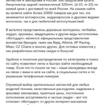
запчастей и экипировки в России. Мы предлагаем купить
Амортизатор задний газомасляный 320mm, (d-10, m-10) по
низкой цене с доставкой по всей России. На нашем сайте
вы можете найти более 10000 товаров как для тех, кто
занимается мотокроссом, эндурокроссом и другими видами
мотогонок, так и для любителей мотопутешествий.
В каталоге представлены дорожные мотоциклы, питбайки,
эндуро, круизеры, квадроциклы и другие виды мототехники.
«Мотодарт» является официальным представителем
множества брендов, таких как Bajaj, Athena, AP Racing,
Mitas, CZ Chains и многих других. Для оптовых клиентов у
нас разработана система скидок и бонусов!
Удобное и понятное распределение по категориям и поиск
по сайту позволяют легко и быстро найти необходимый
товар. Если что-то пошло не так – наши менеджеры всегда
на связи с вами в чате на сайте, в социальных сетях и по
указанным телефонным номерам.
Огромный выбор оригинальных запчастей для любых
моделей техники, качественные расходники, надежная и
красивая экипировка, приятные цены, постоянное
пополнение ассортимента и частые скидки – вот что
отличает «Мотодарт» от других интернет-магазинов