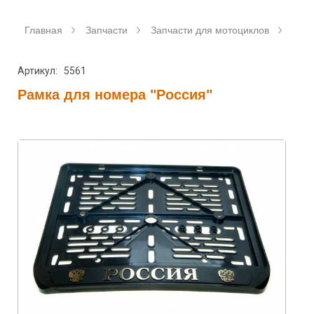
Главная
Запчасти
Запчасти для мотоциклов
Аксе
Артикул: 5561
Рамка для номера "Россия"